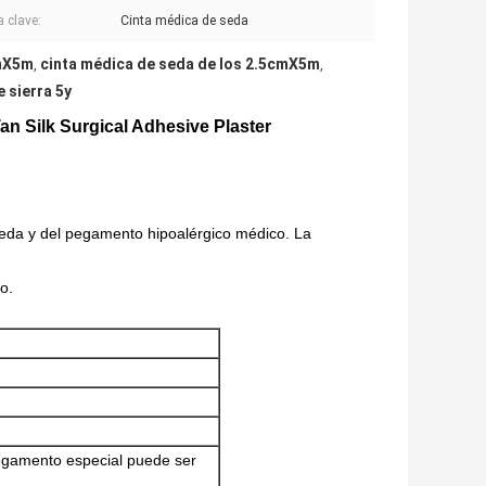
a clave:
Cinta médica de seda
cmX5m
cinta médica de seda de los 2.5cmX5m
,
,
 sierra 5y
an Silk Surgical Adhesive Plaster
seda y del pegamento hipoalérgico médico. La
o.
egamento especial puede ser 