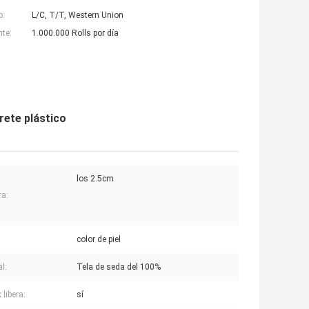
o:
L/C, T/T, Western Union
nte:
1.000.000 Rolls por día
rete plástico
los 2.5cm
a:
color de piel
l:
Tela de seda del 100%
 libera:
sí