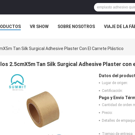
RODUCTOS
VR SHOW
SOBRE NOSOTROS
VIAJE DE LA F
 CONTACTO CON
NOTICIAS
CASOS
mX5m Tan Silk Surgical Adhesive Plaster Con El Carrete Plástico
los 2.5cmX5m Tan Silk Surgical Adhesive Plaster con e
Datos del produc
Lugar de origen:
Certificación:
Pago y Envío Térm
Cantidad de orden 
Precio:
Detalles de empaqu
Tiempo de entrega: