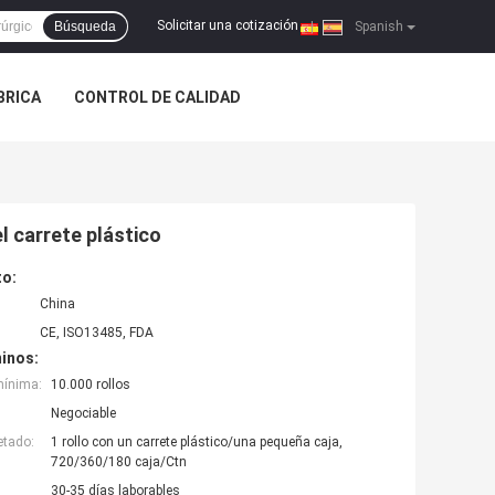
Solicitar una cotización
Búsqueda
|
Spanish
ÁBRICA
CONTROL DE CALIDAD
l carrete plástico
to:
China
CE, ISO13485, FDA
inos:
mínima:
10.000 rollos
Negociable
etado:
1 rollo con un carrete plástico/una pequeña caja,
720/360/180 caja/Ctn
30-35 días laborables