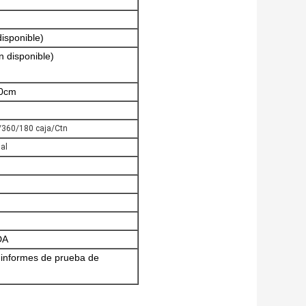
disponible)
n disponible)
10cm
0/360/180 caja/Ctn
ual
DA
, informes de prueba de