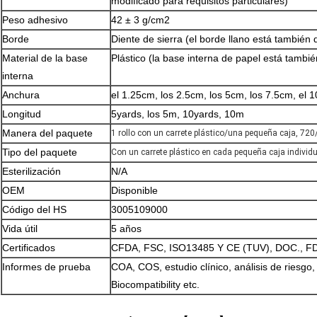
modificado para requisitos particulares)
Peso adhesivo
42 ± 3 g/cm2
Borde
Diente de sierra (el borde llano está también 
Material de la base
Plástico (la base interna de papel está tambié
interna
Anchura
el 1.25cm, los 2.5cm, los 5cm, los 7.5cm, el 
Longitud
5yards, los 5m, 10yards, 10m
Manera del paquete
1 rollo con un carrete plástico/una pequeña caja, 72
Tipo del paquete
Con un carrete plástico en cada pequeña caja individ
Esterilización
N/A
OEM
Disponible
Código del HS
3005109000
Vida útil
5 años
Certificados
CFDA, FSC, ISO13485 Y CE (TUV), DOC., F
Informes de prueba
COA, COS, estudio clínico, análisis de riesgo
Biocompatibility etc.