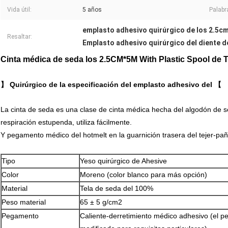
Vida útil:
5 años
Palabr
emplasto adhesivo quirúrgico de los 2.5
Resaltar:
Emplasto adhesivo quirúrgico del diente de
Cinta médica de seda los 2.5CM*5M With Plastic Spool de T
】 Quirúrgico de la especificación del emplasto adhesivo del 【
La cinta de seda es una clase de cinta médica hecha del algodón de 
respiración estupenda, utiliza fácilmente.
Y pegamento médico del hotmelt en la guarnición trasera del tejer-pañ
Tipo
Yeso quirúrgico de Ahesive
Color
Moreno (color blanco para más opción)
Material
Tela de seda del 100%
Peso material
65 ± 5 g/cm2
Pegamento
Caliente-derretimiento médico adhesivo (el p