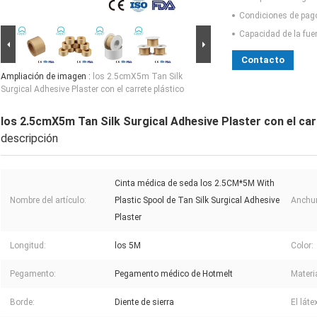
Condiciones de pag
Capacidad de la fue
Contacto
Ampliación de imagen :
los 2.5cmX5m Tan Silk
Surgical Adhesive Plaster con el carrete plástico
los 2.5cmX5m Tan Silk Surgical Adhesive Plaster con el car
descripción
Cinta médica de seda los 2.5CM*5M With
Nombre del artículo:
Plastic Spool de Tan Silk Surgical Adhesive
Anchur
Plaster
Longitud:
los 5M
Color:
Pegamento:
Pegamento médico de Hotmelt
Materia
Borde:
Diente de sierra
El látex