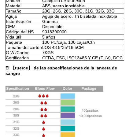
Modelo
Casquillo de la torsión
Material
ABS, acero inoxidable
Tamaño
23G, 26G, 28G, 30G, 31G, 32G, 33G
Aguja
Aguja de acero, Tri biselada inoxidable
Esterilización
Gamma
OEM
Disponible
Código del HS
9018390000
Vida útil
5 años
Paquete
100 PC/caja, 100 cajas/Ctn
Tamaño del cartón
LOS 43.5*35*18.5CM
G.W./Carton
7KGS
Certificados
CFDA, FSC, ISO13485 Y CE (TUV), DOC.
El 【tuerce】 de las especificaciones de la lanceta de
sangre