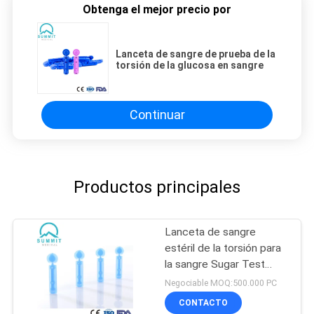
Obtenga el mejor precio por
Lanceta de sangre de prueba de la
torsión de la glucosa en sangre
Continuar
Productos principales
Lanceta de sangre
estéril de la torsión para
la sangre Sugar Test
Disposable Multi Colored
Negociable MOQ:500.000 PC
CONTACTO