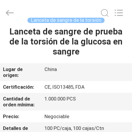
2025
Suzhou
Summit
Medical
Co.,
Lanceta de sangre de la torsión
Ltd.
All
Lanceta de sangre de prueba
HOGAR
Rights
Reserved.
de la torsión de la glucosa en
PRODUCTOS
sangre
VR
Lugar de
China
origen:
SHOW
Certificación:
CE, ISO13485, FDA
SOBRE
Cantidad de
1.000.000 PCS
orden mínima:
NOSOTROS
Precio:
Negociable
VIAJE
Detalles de
100 PC/caja, 100 cajas/Ctn