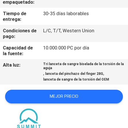
empaquetado:
DE
LA
Tiempo de
30-35 días laborables
entrega:
FÁBRICA
Condiciones de
L/C, T/T, Western Union
pago:
CONTROL
Capacidad de
10.000.000 PC por día
DE
la fuente:
CALIDAD
Alta luz:
Tri lanceta de sangre biselada de la torsión de la
aguja
,
,
lanceta del pinchazo del finger 28G
ÉNTRENOS
lanceta de sangre de la torsión del OEM
EN
MEJOR PRECIO
CONTACTO
CON
NOTICIAS