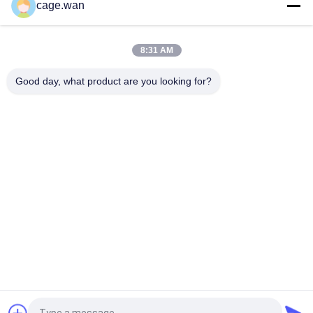
cage.wan
lanceta del top de la torsión del tamaño 30G para el azul
transparente Lancing del dispositivo
8:31 AM
Lanceta de sangre disponible médica de la torsión para el
muestreo de la sangre
Good day, what product are you looking for?
Categorías Populares
Todos
Lanceta De Sangre 
Lanceta De Sangre 
De La Seguridad
De La Torsión
Pluma De La 
Insulina Pen Needle
Lanceta De Sangre
Tubo De La 
Cuchilla Quirúrgica 
Colección De La 
Del Escalpelo
Muestra De Sangre
Metro De Oxígeno 
Monitor De Presión 
De La Sangre
Arterial