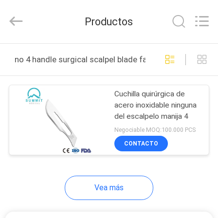
2025
Suzhou
Summit
Productos
Medical
Co.,
Ltd.
All
HOGAR
Rights
Reserved.
no 4 handle surgical scalpel blade fabricación en línea
PRODUCTOS
Cuchilla quirúrgica de
acero inoxidable ninguna
VR
del escalpelo manija 4
SHOW
Negociable MOQ:100.000 PCS
CONTACTO
SOBRE
NOSOTROS
Vea más
VIAJE