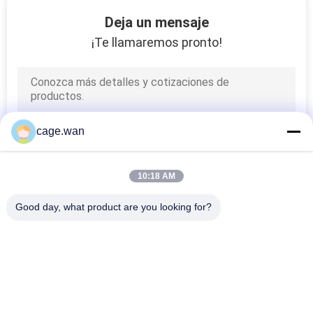
DE
Deja un mensaje
LA
¡Te llamaremos pronto!
FÁBRICA
CONTROL
DE
cage.wan
CALIDAD
10:18 AM
ÉNTRENOS
Good day, what product are you looking for?
EN
Categorías Populares
Todos
CONTACTO
CON
Lanceta De Sangre 
Lanceta De Sangre 
De La Seguridad
De La Torsión
NOTICIAS