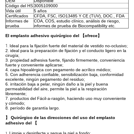
OEM
Disponible
Código del HS
3005109000
Vida útil
5 años
Certificados
CFDA, FSC, ISO13485 Y CE (TUV), DOC., FDA
Informes de
COA, COS, estudio clínico, análisis de riesgo,
prueba
informes de prueba de Biocompatibility etc.
El emplasto adhesivo quirúrgico del 【ofrece】
1.
Ideal para la fijación fuerte del material de vestido no-oclusivo;
2. ideal para la preparación de fijación y el conducto ligero en la
cirugía;
3. propiedad adhesiva fuerte, fijando firmemente, conveniencia
fuerte y conveniente aplicarse;
4. capa hipoalérgica con pegamento de acrílico médico;
5. Con adherencia confiable, sensibilización baja, conformidad
excelente, ningún pegamento del residuo;
6. irritación baja a pelar, ningún daño a la piel y buena
permeabilidad del aire, permite la piel a la respiración
libremente;
7. productos del Fácil-a-rasgón, haciendo uso muy conveniente
y cómodo;
8. período de garantía largo.
】 Quirúrgico de las direcciones del uso del emplasto
adhesivo del 【
Limpie y desinfecte y seque la piel a fondo;
1.