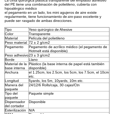
La cinta quirúrgica plástica transparente del emplasto adhesivo
del PE
tiene una combinación de polietileno, cubierta con
hipoalérgico médico
el pegamento
en un lado, los mini agujeros de aire existe
regularmente, tiene funcionamiento de
paso excelente y
aire-
puede ser rasgado de ambas direcciones.
Tipo
Yeso quirúrgico de Ahesive
Color
Transparente
Material
Película del polietileno
Peso material
72 ± 2 g/cm2
Pegamento
Pegamento de acrílico médico (el pegamento de 
Hotmelt está disponible)
Peso adhesivo
23 ± 3 g/cm2
Borde
Llano
Material de la
Plástico (la base interna de papel está también
base interna
disponible)
Anchura
el 1.25cm, los 2.5cm, los 5cm, los 7.5cm, el 10cm
etc.
Longitud
5yards, los 5m, 10yards, 10m etc.
Manera del
24/12/6 Rolls/caja, 30 cajas/Ctn
paquete
Tipo del
Paquete simple
paquete
Dispensador
Disponible
del cortador
Esterilización
N/A