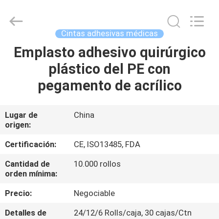
2025
Suzhou
Summit
Medical
Co.,
Cintas adhesivas médicas
Ltd.
All
Emplasto adhesivo quirúrgico
HOGAR
Rights
Reserved.
plástico del PE con
PRODUCTOS
pegamento de acrílico
VR
Lugar de
China
origen:
SHOW
Certificación:
CE, ISO13485, FDA
SOBRE
Cantidad de
10.000 rollos
orden mínima:
NOSOTROS
Precio:
Negociable
VIAJE
Detalles de
24/12/6 Rolls/caja, 30 cajas/Ctn