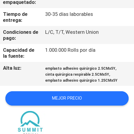
empaquetado:
DE
LA
Tiempo de
30-35 días laborables
entrega:
FÁBRICA
Condiciones de
L/C, T/T, Western Union
pago:
CONTROL
Capacidad de
1.000.000 Rolls por día
DE
la fuente:
CALIDAD
Alta luz:
,
emplasto adhesivo quirúrgico 2.5CMx5Y
,
cinta quirúrgica respirable 2.5CMx5Y
emplasto adhesivo quirúrgico 1.25CMx5Y
ÉNTRENOS
EN
MEJOR PRECIO
CONTACTO
CON
NOTICIAS