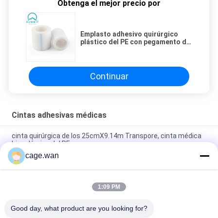
Obtenga el mejor precio por
Emplasto adhesivo quirúrgico
plástico del PE con pegamento de
acrílico
Continuar
Cintas adhesivas médicas
cinta quirúrgica de los 25cmX9.14m Transpore, cinta médica
hipoalérgica del PE
cage.wan
Emplasto adhesivo quirúrgico del rollo blanco, cinta de los
2.5CMx5M Non Woven Paper
1:09 PM
Emplasto adhesivo quirúrgico de la cubierta blanca con el
carrete plástico rojo
Good day, what product are you looking for?